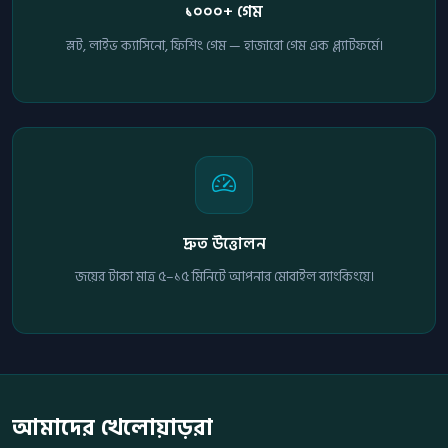
১০০০+ গেম
স্লট, লাইভ ক্যাসিনো, ফিশিং গেম — হাজারো গেম এক প্ল্যাটফর্মে।
দ্রুত উত্তোলন
জয়ের টাকা মাত্র ৫–১৫ মিনিটে আপনার মোবাইল ব্যাংকিংয়ে।
আমাদের খেলোয়াড়রা