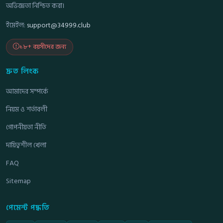
অভিজ্ঞতা নিশ্চিত করা।
ইমেইল:
support@34999.club
১৮+ বয়সীদের জন্য
দ্রুত লিংক
আমাদের সম্পর্কে
নিয়ম ও শর্তাবলী
গোপনীয়তা নীতি
দায়িত্বশীল খেলা
FAQ
Sitemap
পেমেন্ট পদ্ধতি