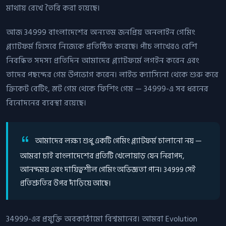
মাথায় রেখে তৈরি করা হয়েছে।
আজ 34999 বাংলাদেশের অন্যতম জনপ্রিয় অনলাইন গেমিং
প্ল্যাটফর্ম হিসেবে নিজেকে প্রতিষ্ঠিত করেছে। পাঁচ লাখেরও বেশি
নিবন্ধিত সদস্য প্রতিদিন আমাদের প্ল্যাটফর্মে লগইন করেন এবং
তাদের পছন্দের গেম উপভোগ করেন। লাইভ ক্যাসিনো থেকে শুরু করে
ক্রিকেট বেটিং, স্লট গেম থেকে ফিশিং গেম — 34999-এ সব ধরনের
বিনোদনের ব্যবস্থা রয়েছে।
আমাদের লক্ষ্য শুধু একটি গেমিং প্ল্যাটফর্ম চালানো নয় —
আমরা চাই বাংলাদেশের প্রতিটি খেলোয়াড় যেন নিরাপদ,
আনন্দময় এবং দায়িত্বশীল গেমিং অভিজ্ঞতা পান। 34999 সেই
প্রতিশ্রুতির উপর দাঁড়িয়ে আছে।
34999-এর প্রযুক্তি অবকাঠামো বিশ্বমানের। আমরা Evolution