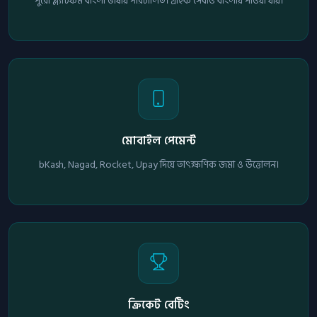
পুরো প্ল্যাটফর্ম বাংলা ভাষায় পরিচালিত। গ্রাহক সেবাও বাংলায় পাওয়া যায়।
মোবাইল পেমেন্ট
bKash, Nagad, Rocket, Upay দিয়ে তাৎক্ষণিক জমা ও উত্তোলন।
ক্রিকেট বেটিং