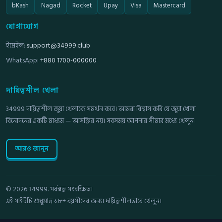
bKash
Nagad
Rocket
Upay
Visa
Mastercard
যোগাযোগ
ইমেইল:
support@34999.club
WhatsApp:
+880 1700-000000
দায়িত্বশীল খেলা
34999 দায়িত্বশীল জুয়া খেলাকে সমর্থন করে। আমরা বিশ্বাস করি যে জুয়া খেলা
বিনোদনের একটি মাধ্যম — আসক্তির নয়। সবসময় আপনার সীমার মধ্যে খেলুন।
আরও জানুন
© 2026 34999. সর্বস্বত্ব সংরক্ষিত।
এই সাইটটি শুধুমাত্র ১৮+ বয়সীদের জন্য। দায়িত্বশীলভাবে খেলুন।