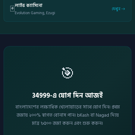
লাইভ ক্যাসিনো
🃏
দেখুন
Evolution Gaming, Ezugi
🎯
34999-এ যোগ দিন আজই
বাংলাদেশের লক্ষাধিক খেলোয়াড়ের সাথে যোগ দিন। প্রথম
জমায় ২০০% স্বাগত বোনাস পান। bKash বা Nagad দিয়ে
মাত্র ৳৫০০ জমা করুন এবং শুরু করুন।