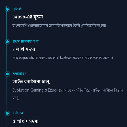
প্রতিষ্ঠা
34999-এর সূচনা
বাংলাদেশি খেলোয়াড়দের জন্য বিশেষভাবে তৈরি প্ল্যাটফর্ম চালু হয়।
প্রথম মাইলফলক
১ লাখ সদস্য
মাত্র কয়েক মাসের মধ্যে এক লাখ নিবন্ধিত সদস্যের মাইলফলক অর্জন।
সম্প্রসারণ
লাইভ ক্যাসিনো চালু
Evolution Gaming ও Ezugi-এর সাথে অংশীদারিত্বে লাইভ ক্যাসিনো বিভাগ
চালু।
বর্তমান
৫ লাখ+ সদস্য