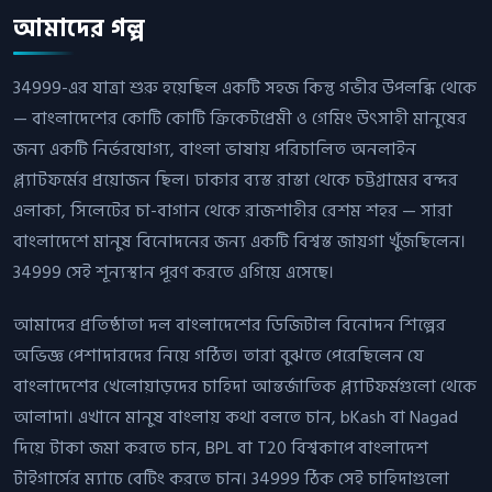
আমাদের গল্প
34999-এর যাত্রা শুরু হয়েছিল একটি সহজ কিন্তু গভীর উপলব্ধি থেকে
— বাংলাদেশের কোটি কোটি ক্রিকেটপ্রেমী ও গেমিং উৎসাহী মানুষের
জন্য একটি নির্ভরযোগ্য, বাংলা ভাষায় পরিচালিত অনলাইন
প্ল্যাটফর্মের প্রয়োজন ছিল। ঢাকার ব্যস্ত রাস্তা থেকে চট্টগ্রামের বন্দর
এলাকা, সিলেটের চা-বাগান থেকে রাজশাহীর রেশম শহর — সারা
বাংলাদেশে মানুষ বিনোদনের জন্য একটি বিশ্বস্ত জায়গা খুঁজছিলেন।
34999 সেই শূন্যস্থান পূরণ করতে এগিয়ে এসেছে।
আমাদের প্রতিষ্ঠাতা দল বাংলাদেশের ডিজিটাল বিনোদন শিল্পের
অভিজ্ঞ পেশাদারদের নিয়ে গঠিত। তারা বুঝতে পেরেছিলেন যে
বাংলাদেশের খেলোয়াড়দের চাহিদা আন্তর্জাতিক প্ল্যাটফর্মগুলো থেকে
আলাদা। এখানে মানুষ বাংলায় কথা বলতে চান, bKash বা Nagad
দিয়ে টাকা জমা করতে চান, BPL বা T20 বিশ্বকাপে বাংলাদেশ
টাইগার্সের ম্যাচে বেটিং করতে চান। 34999 ঠিক সেই চাহিদাগুলো