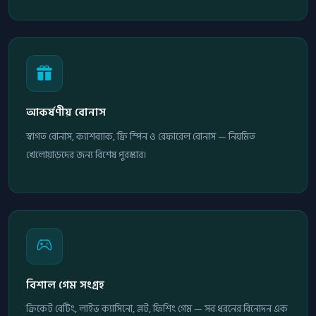
আকর্ষণীয় বোনাস
স্বাগত বোনাস, ক্যাশব্যাক, ফ্রি স্পিন ও রেফারেল বোনাস — নিয়মিত
খেলোয়াড়দের জন্য বিশেষ পুরস্কার।
বিশাল গেম সংগ্রহ
ক্রিকেট বেটিং, লাইভ ক্যাসিনো, স্লট, ফিশিং গেম — সব ধরনের বিনোদন এক