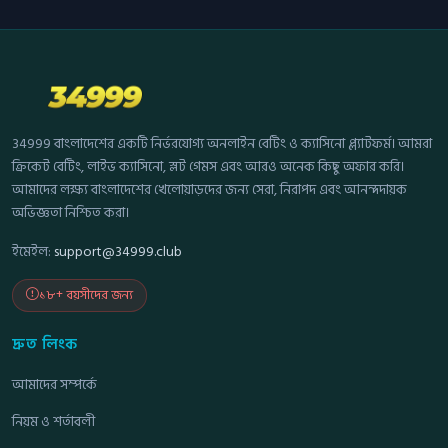
34999 বাংলাদেশের একটি নির্ভরযোগ্য অনলাইন বেটিং ও ক্যাসিনো প্ল্যাটফর্ম। আমরা
ক্রিকেট বেটিং, লাইভ ক্যাসিনো, স্লট গেমস এবং আরও অনেক কিছু অফার করি।
আমাদের লক্ষ্য বাংলাদেশের খেলোয়াড়দের জন্য সেরা, নিরাপদ এবং আনন্দদায়ক
অভিজ্ঞতা নিশ্চিত করা।
ইমেইল:
support@34999.club
১৮+ বয়সীদের জন্য
দ্রুত লিংক
আমাদের সম্পর্কে
নিয়ম ও শর্তাবলী