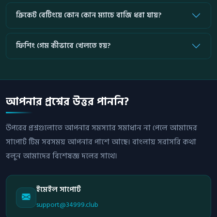
ক্রিকেট বেটিংয়ে কোন কোন ম্যাচে বাজি ধরা যায়?
ফিশিং গেম কীভাবে খেলতে হয়?
আপনার প্রশ্নের উত্তর পাননি?
উপরের প্রশ্নগুলোতে আপনার সমস্যার সমাধান না পেলে আমাদের
সাপোর্ট টিম সবসময় আপনার পাশে আছে। বাংলায় সরাসরি কথা
বলুন আমাদের বিশেষজ্ঞ দলের সাথে।
ইমেইল সাপোর্ট
support@34999.club