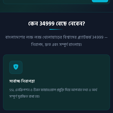
কেন 34999 বেছে নেবেন?
বাংলাদেশের লক্ষ লক্ষ খেলোয়াড়ের বিশ্বাসের প্ল্যাটফর্ম 34999 —
নিরাপদ, দ্রুত এবং সম্পূর্ণ বাংলায়।
সর্বোচ্চ নিরাপত্তা
SSL এনক্রিপশন ও উন্নত ফায়ারওয়াল প্রযুক্তি দিয়ে আপনার তথ্য ও অর্থ
সম্পূর্ণ সুরক্ষিত রাখা হয়।